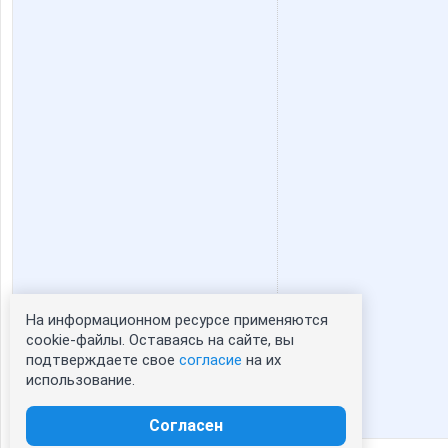
На информационном ресурсе применяются
Статистика портрета:
cookie-файлы. Оставаясь на сайте, вы
подтверждаете свое
согласие
на их
сейчас просматривают портрет - 0
использование.
зарегистрированные пользователи
посетившие портрет за 7 дней - 0
Согласен