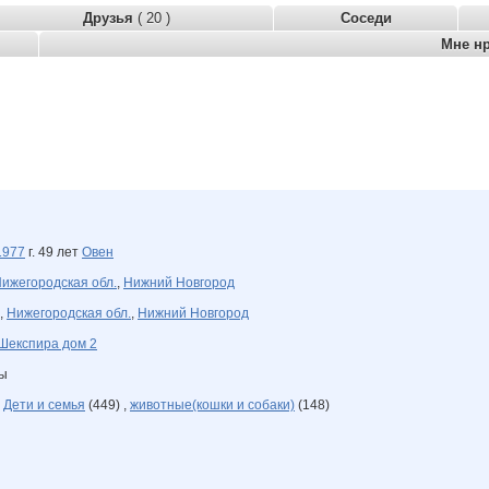
Друзья
( 20 )
Соседи
Мне н
1977
г. 49 лет
Овен
ижегородская обл.
,
Нижний Новгород
,
Нижегородская обл.
,
Нижний Новгород
Шекспира дом 2
ны
,
Дети и семья
(449) ,
животные(кошки и собаки)
(148)