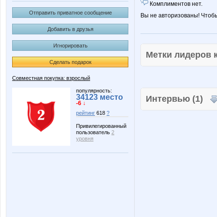
Комплиментов нет.
Отправить приватное сообщение
Вы не авторизованы! Чтоб
Добавить в друзья
Игнорировать
Метки лидеров
Сделать подарок
Совместная покупка: взрослый
популярность:
34123 место
Интервью (1)
-6 ↓
рейтинг
618
?
Привилегированный
пользователь
2
уровня