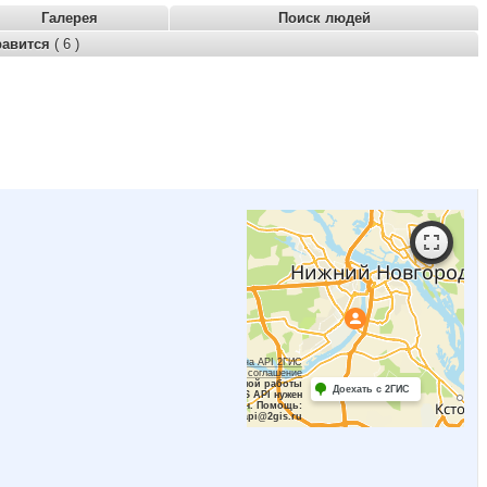
Галерея
Поиск людей
равится
( 6 )
Работает на API 2ГИС
Лицензионное соглашение
Для корректной работы
Доехать с 2ГИС
Raster JS API нужен
ключ. Помощь:
api@2gis.ru