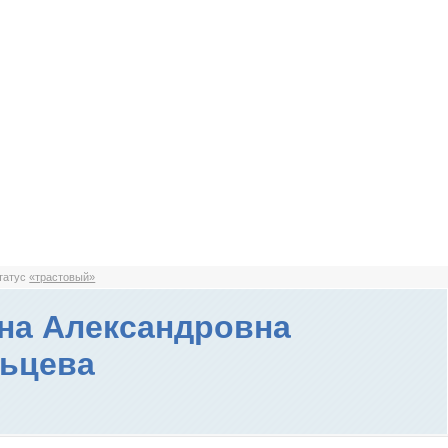
статус
«трастовый»
на Александровна
ьцева