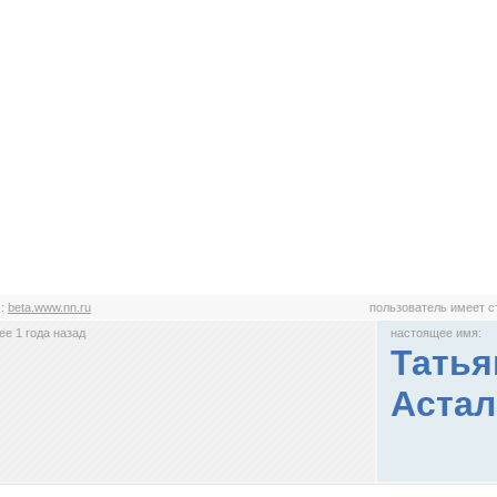
а
:
beta.www.nn.ru
пользователь имеет 
е 1 года назад
настоящее имя:
Татья
Астал