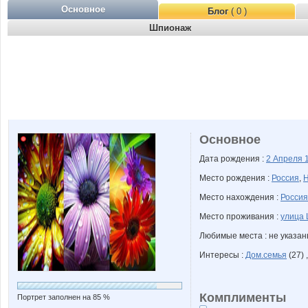
Основное
Блог
( 0 )
Шпионаж
Основное
Дата рождения :
2 Апреля
Место рождения :
Россия
,
Н
Место нахождения :
Россия
Место проживания :
улица 
Любимые места : не указа
Интересы :
Дом.семья
(27) 
Комплименты
Портрет заполнен на 85 %